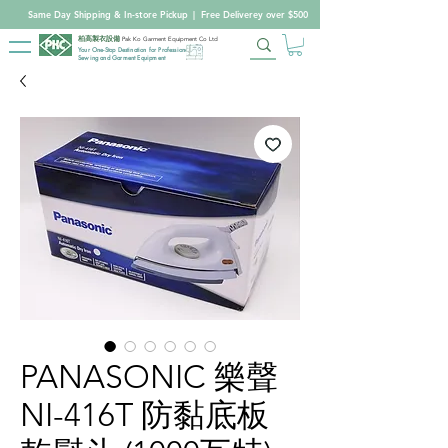
Same Day Shipping & In-store Pickup
|
Free Deliverey over $500
柏高製衣設備
Pak Ko Garment Equipment Co Ltd
Your One-Stop Destination for Professional
Sewing and Garment Equipment
PANASONIC 樂聲
NI-416T 防黏底板