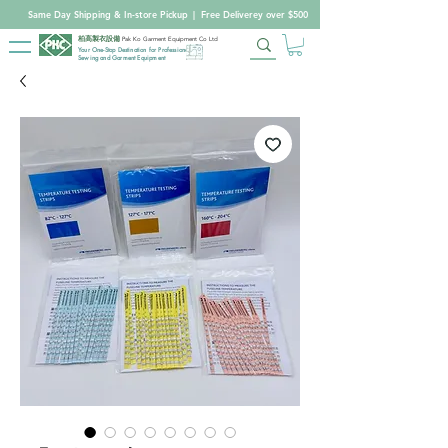
Same Day Shipping & In-store Pickup
|
Free Deliverey over $500
柏高製衣設備
Pak Ko Garment Equipment Co Ltd
Your One-Stop Destination for Professional
Sewing and Garment Equipment