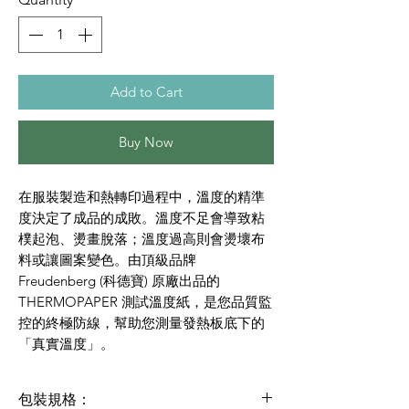
Add to Cart
Buy Now
在服裝製造和熱轉印過程中，溫度的精準
度決定了成品的成敗。溫度不足會導致粘
樸起泡、燙畫脫落；溫度過高則會燙壞布
料或讓圖案變色。由頂級品牌
Freudenberg (科德寶) 原廠出品的
THERMOPAPER 測試溫度紙，是您品質監
控的終極防線，幫助您測量發熱板底下的
「真實溫度」。
包裝規格：