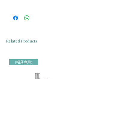
一包42條
Related Products
（帽具專用）