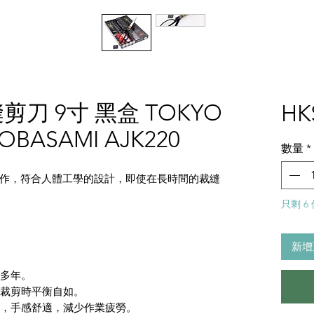
刀 9寸 黑盒 TOKYO
HK
OBASAMI AJK220
數量
*
作，符合人體工學的設計，即使在長時間的裁縫
只剩 6
新增
用多年。
，裁剪時平衡自如。
藝，手感舒適，減少作業疲勞。