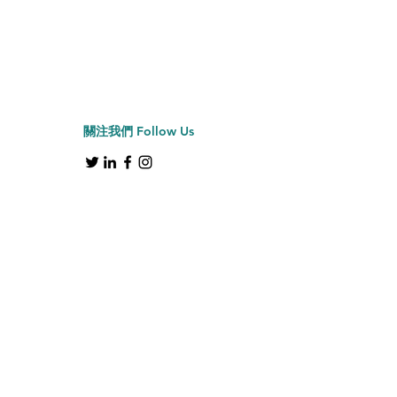
Jiffy牌 J-2000H 帽具
價格
HK$2,150.00
關注我們
Follow Us