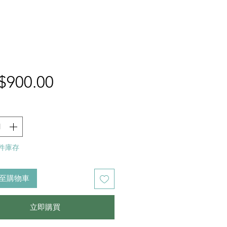
價
$900.00
格
 件庫存
至購物車
立即購買