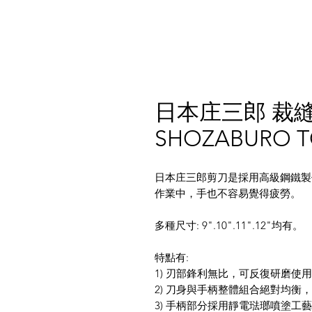
日本庄三郎 裁縫剪
SHOZABURO T
日本庄三郎剪刀是採用高級鋼鐵製
作業中，手也不容易覺得疲勞。
多種尺寸: 9".10".11".12"均有。
特點有:
1) 刃部鋒利無比，可反復研磨使
2) 刀身與手柄整體組合絕對均衡
3) 手柄部分採用靜電琺瑯噴塗工