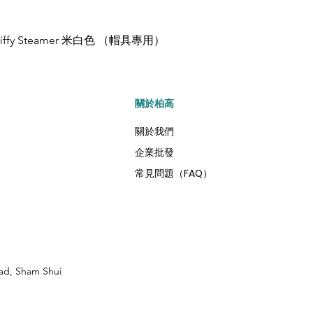
Jiffy Steamer 米白色 （帽具專用）
快速瀏覽
​關於柏高
關於我們
企業批發
常見問題（FAQ）
ad, Sham Shui