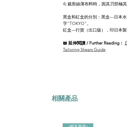
4) 裁剪絲薄布料時，因其刃部極
黑盒和紅盒的分別：黑盒—日本水
字"TOKYO"。
紅盒—行貨（出口版），印日本製
📖 延伸閱讀 / Further Reading：
Tailoring Shears Guide
相關產品
（帽具專用）