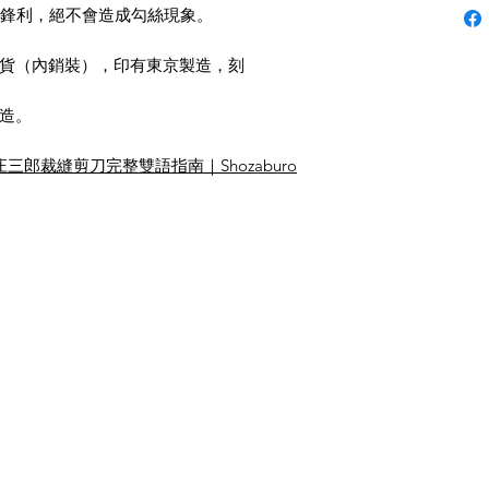
其鋒利，絕不會造成勾絲現象。
貨（內銷裝），印有東京製造，刻
造。
庄三郎裁縫剪刀完整雙語指南｜Shozaburo