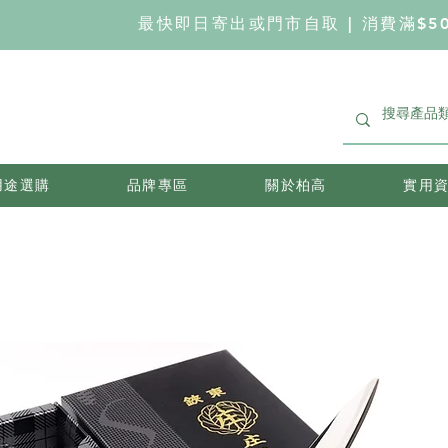
最快即日寄出或門市自取 | 消費滿$5
用途選購
品牌專區
關於柏高
實用資訊