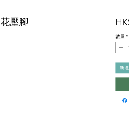
繡花壓腳
HK
數量
*
新增