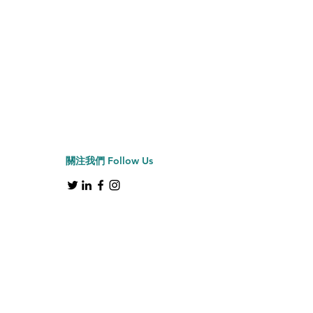
Jiffy牌 J-2000H 帽具
價格
HK$2,150.00
關注我們
Follow Us