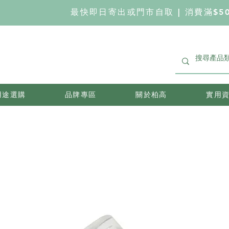
最快即日寄出或門市自取 | 消費滿$5
用途選購
品牌專區
關於柏高
實用資訊