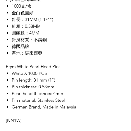
1000支/盒
全白色圓頭
針長：31MM (1-1/4")
針粗：0.58MM
圓頭粗：4MM
針身材質：不銹鋼
德國品牌
產地：馬來西亞
Prym White Pearl Head Pins
White X 1000 PCS
Pin length: 31 mm (1")
Pin thickness: 0.58mm
Pearl head thickness: 4mm
Pin material: Stainless Steel
German Brand, Made in Malaysia
[NN1W]