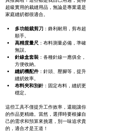
具推薦啦！這些都是我自己用過，覺得
超級實用的裁縫用品，無論是專業還是
家庭縫紉都很適合。
多功能裁剪刀
：鋒利耐用，剪布超
順手。  
高精度量尺
：布料測量必備，準確
無誤。  
針線盒套裝
：各種針線一應俱全，
方便收納。  
縫紉機配件
：針頭、壓腳等，提升
縫紉效率。  
布料夾和別針
：固定布料，縫紉更
穩定。
這些工具不僅提升工作效率，還能讓你
的作品更精緻。當然，選擇時要根據自
己的需求和預算來挑選，別一味追求貴
的，適合才是王道！