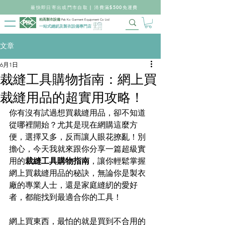
最快即日寄出或門市自取 | 消費滿$500免運費
柏高製衣設備
Pak Ko Garment Equipment Co Ltd
一站式縫紉及製衣設備專門店
文章
6月1日
裁縫工具購物指南：網上買
裁縫用品的超實用攻略！
你有沒有試過想買裁縫用品，卻不知道
從哪裡開始？尤其是現在網購這麼方
便，選擇又多，反而讓人眼花撩亂！別
擔心，今天我就來跟你分享一篇超級實
用的
裁縫工具購物指南
，讓你輕鬆掌握
網上買裁縫用品的秘訣，無論你是製衣
廠的專業人士，還是家庭縫紉的愛好
者，都能找到最適合你的工具！
網上買東西，最怕的就是買到不合用的