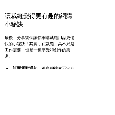
讓裁縫變得更有趣的網購
小秘訣
最後，分享幾個讓你網購裁縫用品更愉
快的小秘訣！其實，買裁縫工具不只是
工作需要，也是一種享受和創作的樂
趣。
訂閱電郵通知
：很多網站會不定期
推出折扣和新品，訂閱後第一時間
知道。  
加入會員積分計劃
：累積積分換優
惠，長期購買更划算。  
多比較多看評價
：別急著下單，多
看看不同賣家的價格和評價。  
利用社交媒體
：追蹤裁縫達人和店